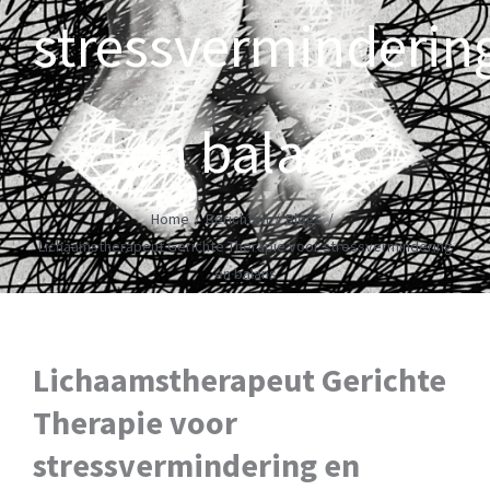
stressverminderin
en balans
Home
/
Berichten
/
Blogs
/
Lichaamstherapeut Gerichte Therapie voor stressvermindering
en balans
Lichaamstherapeut Gerichte
Therapie voor
stressvermindering en